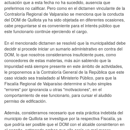
actuación que a esta fecha no ha sucedido, ausencia que
preferimos no calificar. Pero como en el dictamen vinculante de la
Contraloría Regional de Valparaíso se menciona que la conducta
del DOM de Quillota ya ha sido objetada en diferentes ocasiones,
cabe preguntarse si es conveniente para el interés público que
este funcionario continúe ejerciendo el cargo.
En el mencionado dictamen se resolvió que la municipalidad debe
decidir si procede iniciar un sumario administrativo en contra del
DOM, lo que nosotros consideramos insuficiente pues, como
conocedores de estas materias, más aún sabiendo que la
impunidad está siempre presente en este ámbito de actividades,
le proponemos a la Contraloría General de la República que este
caso viciado sea trasladado al Ministerio Público, para que la
Fiscalía Regional de Valparaíso determine si hubo simples
"errores" por ignorancia u otras "motivaciones", en el
comportamiento de ese funcionario, para cursar el aludido
permiso de edificación.
Además, consideramos necesario que esta práctica indebida del
municipio de Quillota se investigue por la respectiva Fiscalía, ya
que podría ser posible que el DOM con el alcalde consintieron en
el engaño, estimando ambos que ello sería un mal menor