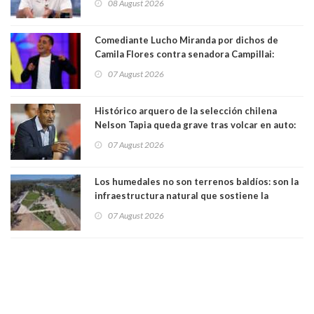
08 August 2026
Comediante Lucho Miranda por dichos de
Camila Flores contra senadora Campillai:
"Pensar que todo se consigue por pena es una
07 August 2026
forma de quitar dignidad"
Histórico arquero de la selección chilena
Nelson Tapia queda grave tras volcar en auto:
manejaba en estado de ebriedad
07 August 2026
Los humedales no son terrenos baldíos: son la
infraestructura natural que sostiene la
vida. Por Alfredo Peña, Periodista
07 August 2026