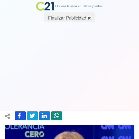
El aviso finaliza en: 17 segundos.
Finalizar Publicidad
“Es más populista no respetar los
DDHH”: Mónica Rincón responde a
diputado Rivas tras proclamarse el
“Bukele chileno”
04 August 2022