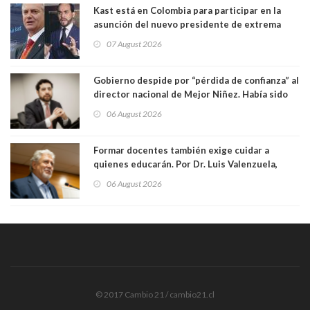
Kast está en Colombia para participar en la
asunción del nuevo presidente de extrema
derecha Abelardo de la Espriella
07 August 2026
Gobierno despide por “pérdida de confianza” al
director nacional de Mejor Niñez. Había sido
elegido por Alta Dirección Pública
06 August 2026
Formar docentes también exige cuidar a
quienes educarán. Por Dr. Luis Valenzuela,
Patricia Bravo Rojas, Francisca Paudif Carcamo,
06 August 2026
Académicos U. Católica Silva Henríquez
© 2017 Cambio 21 / cambio21.cl