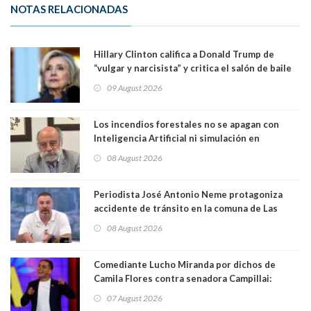
NOTAS RELACIONADAS
Hillary Clinton califica a Donald Trump de
“vulgar y narcisista” y critica el salón de baile
que construye en la Casa Blanca: “No es su
09 August 2026
casa. Y la está destruyendo”
Los incendios forestales no se apagan con
Inteligencia Artificial ni simulación en
computadores. Por Herbert Haltenhoff,
08 August 2026
Magister en Asentamientos Humanos PUC
Periodista José Antonio Neme protagoniza
accidente de tránsito en la comuna de Las
Condes. Queda apercibido ante la fiscalía
08 August 2026
Comediante Lucho Miranda por dichos de
Camila Flores contra senadora Campillai:
"Pensar que todo se consigue por pena es una
07 August 2026
forma de quitar dignidad"