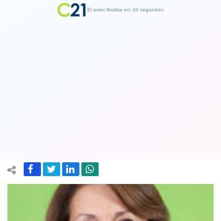
El aviso finaliza en: 19 segundos.
Finalizar Publicidad
Es urgente un acuerdo nacional por la
seguridad de las personas. Por María
Indo, Concejala de Quilicura
07 December 2022