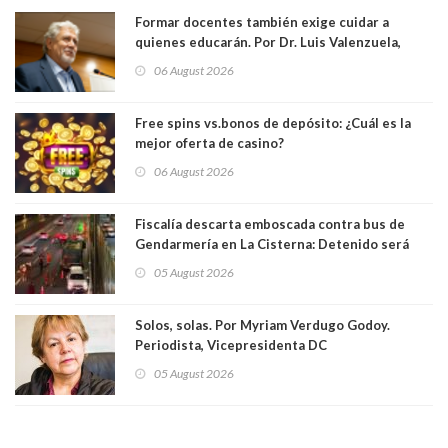
Formar docentes también exige cuidar a
quienes educarán. Por Dr. Luis Valenzuela,
Patricia Bravo Rojas, Francisca Paudif Carcamo,
06 August 2026
Académicos U. Católica Silva Henríquez
Free spins vs.bonos de depósito: ¿Cuál es la
mejor oferta de casino?
06 August 2026
Fiscalía descarta emboscada contra bus de
Gendarmería en La Cisterna: Detenido será
formalizado por robo
05 August 2026
Solos, solas. Por Myriam Verdugo Godoy.
Periodista, Vicepresidenta DC
05 August 2026