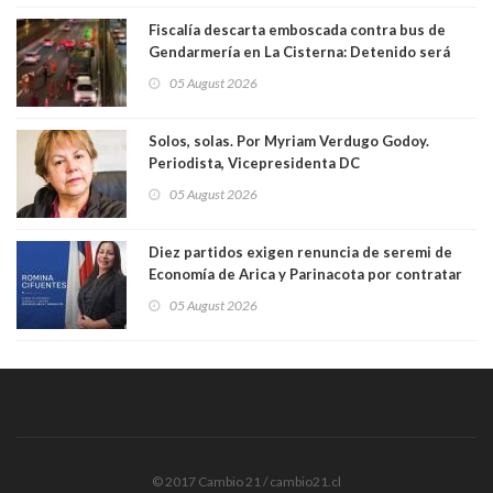
Fiscalía descarta emboscada contra bus de
Gendarmería en La Cisterna: Detenido será
formalizado por robo
05 August 2026
Solos, solas. Por Myriam Verdugo Godoy.
Periodista, Vicepresidenta DC
05 August 2026
Diez partidos exigen renuncia de seremi de
Economía de Arica y Parinacota por contratar
solo a militantes del Gobierno. Entre ellas hay
05 August 2026
una militante de RN, detenida con 47 kilos de
droga
© 2017 Cambio 21 / cambio21.cl