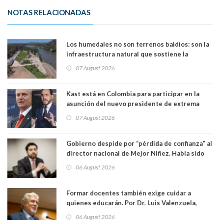
NOTAS RELACIONADAS
Los humedales no son terrenos baldíos: son la
infraestructura natural que sostiene la
vida. Por Alfredo Peña, Periodista
07 August 2026
Kast está en Colombia para participar en la
asunción del nuevo presidente de extrema
derecha Abelardo de la Espriella
07 August 2026
Gobierno despide por “pérdida de confianza” al
director nacional de Mejor Niñez. Había sido
elegido por Alta Dirección Pública
06 August 2026
Formar docentes también exige cuidar a
quienes educarán. Por Dr. Luis Valenzuela,
Patricia Bravo Rojas, Francisca Paudif Carcamo,
06 August 2026