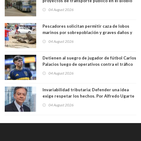
proyectos de transporte público en el Biobío
04 August 2026
Pescadores solicitan permitir caza de lobos
marinos por sobrepoblación y graves daños y
efectos en sus faenas
04 August 2026
Detienen al suegro de jugador de fútbol Carlos
Palacios luego de operativos contra el tráfico
de drogas. Usaba vehículo a nombre del
04 August 2026
futbolista para trasladar cocaína
Invariabilidad tributaria: Defender una idea
exige respetar los hechos. Por Alfredo Ugarte
S. Abogado, Profesor Universidad de Chile
04 August 2026