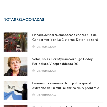
NOTAS RELACIONADAS
Fiscalía descarta emboscada contra bus de
Gendarmería en La Cisterna: Detenido será
formalizado por robo
05 August 2026
Solos, solas. Por Myriam Verdugo Godoy.
Periodista, Vicepresidenta DC
05 August 2026
La enésima amenaza: Trump dice que el
estrecho de Ormuz se abrirá "muy pronto" o
Irán será "golpeado muy duramente"
05 August 2026