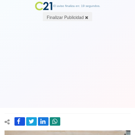
El aviso finaliza en: 19 segundos.
Finalizar Publicidad
Espacio Matta de la comuna de La
Granja exhibe obras de jóvenes
escolares: colapso de la identidad,
pesadillas del Antropoceno y retorno
a la naturaleza
11 May 2023