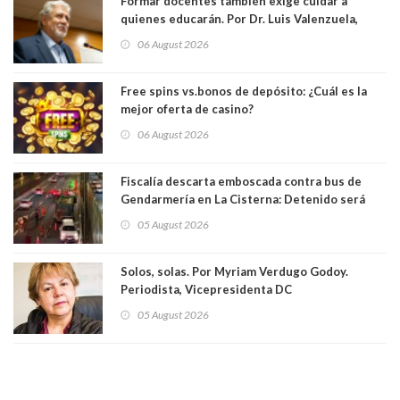
Formar docentes también exige cuidar a
quienes educarán. Por Dr. Luis Valenzuela,
Patricia Bravo Rojas, Francisca Paudif Carcamo,
06 August 2026
Académicos U. Católica Silva Henríquez
Free spins vs.bonos de depósito: ¿Cuál es la
mejor oferta de casino?
06 August 2026
Fiscalía descarta emboscada contra bus de
Gendarmería en La Cisterna: Detenido será
formalizado por robo
05 August 2026
Solos, solas. Por Myriam Verdugo Godoy.
Periodista, Vicepresidenta DC
05 August 2026