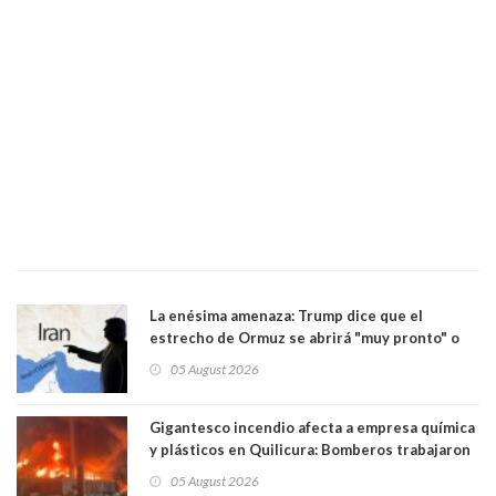
La enésima amenaza: Trump dice que el
estrecho de Ormuz se abrirá "muy pronto" o
Irán será "golpeado muy duramente"
05 August 2026
Gigantesco incendio afecta a empresa química
y plásticos en Quilicura: Bomberos trabajaron
intensamente y alcaldesa suspendió las clases
05 August 2026