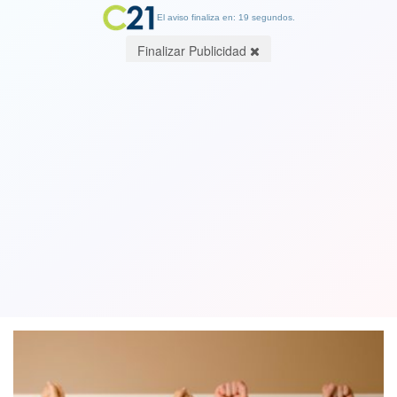
El aviso finaliza en: 19 segundos.
Finalizar Publicidad
Especial Cambio21: ¿Qué diferencias
hay entre el deseo sexual masculino y
femenino?
28 June 2019