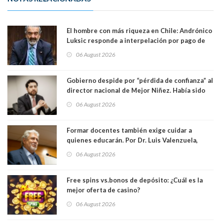
El hombre con más riqueza en Chile: Andrónico
Luksic responde a interpelación por pago de
contribuciones: “Voy a seguir pagando hasta el
06 August 2026
día que me muera”
Gobierno despide por “pérdida de confianza” al
director nacional de Mejor Niñez. Había sido
elegido por Alta Dirección Pública
06 August 2026
Formar docentes también exige cuidar a
quienes educarán. Por Dr. Luis Valenzuela,
Patricia Bravo Rojas, Francisca Paudif Carcamo,
06 August 2026
Académicos U. Católica Silva Henríquez
Free spins vs.bonos de depósito: ¿Cuál es la
mejor oferta de casino?
06 August 2026