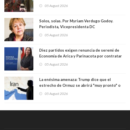
formalizado por robo
05 August 2026
Solos, solas. Por Myriam Verdugo Godoy.
Periodista, Vicepresidenta DC
05 August 2026
Diez partidos exigen renuncia de seremi de
Economía de Arica y Parinacota por contratar
solo a militantes del Gobierno. Entre ellas hay
05 August 2026
una militante de RN, detenida con 47 kilos de
droga
La enésima amenaza: Trump dice que el
estrecho de Ormuz se abrirá "muy pronto" o
Irán será "golpeado muy duramente"
05 August 2026