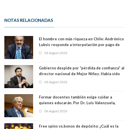
NOTAS RELACIONADAS
El hombre con más riqueza en Chile: Andrónico
Luksic responde a interpelación por pago de
contribuciones: “Voy a seguir pagando hasta el
06 August 2026
día que me muera”
Gobierno despide por “pérdida de confianza” al
director nacional de Mejor Niñez. Había sido
elegido por Alta Dirección Pública
06 August 2026
Formar docentes también exige cuidar a
quienes educarán. Por Dr. Luis Valenzuela,
Patricia Bravo Rojas, Francisca Paudif Carcamo,
06 August 2026
Académicos U. Católica Silva Henríquez
Free spins vs.bonos de depósito: ¿Cuál es la