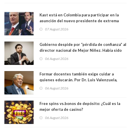
Kast está en Colombia para participar en la
asunción del nuevo presidente de extrema
derecha Abelardo de la Espriella
07 August 2026
Gobierno despide por “pérdida de confianza” al
director nacional de Mejor Niñez. Había sido
elegido por Alta Dirección Pública
06 August 2026
Formar docentes también exige cuidar a
quienes educarán. Por Dr. Luis Valenzuela,
Patricia Bravo Rojas, Francisca Paudif Carcamo,
06 August 2026
Académicos U. Católica Silva Henríquez
Free spins vs.bonos de depósito: ¿Cuál es la
mejor oferta de casino?
06 August 2026