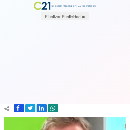
El aviso finaliza en: 19 segundos.
Finalizar Publicidad
"Esta hueá es innecesaria": Voz de
animador de TV Martín Cárcamo se
filtró durante discurso de Piñera. ¿A
quién le dijo? Ver video
25 October 2019