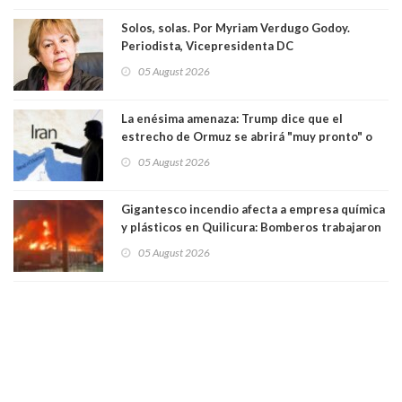
Solos, solas. Por Myriam Verdugo Godoy.
Periodista, Vicepresidenta DC
05 August 2026
La enésima amenaza: Trump dice que el
estrecho de Ormuz se abrirá "muy pronto" o
Irán será "golpeado muy duramente"
05 August 2026
Gigantesco incendio afecta a empresa química
y plásticos en Quilicura: Bomberos trabajaron
intensamente y alcaldesa suspendió las clases
05 August 2026