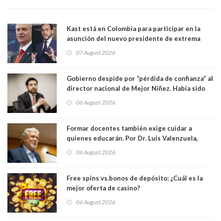
Kast está en Colombia para participar en la
asunción del nuevo presidente de extrema
derecha Abelardo de la Espriella
07 August 2026
Gobierno despide por “pérdida de confianza” al
director nacional de Mejor Niñez. Había sido
elegido por Alta Dirección Pública
06 August 2026
Formar docentes también exige cuidar a
quienes educarán. Por Dr. Luis Valenzuela,
Patricia Bravo Rojas, Francisca Paudif Carcamo,
06 August 2026
Académicos U. Católica Silva Henríquez
Free spins vs.bonos de depósito: ¿Cuál es la
mejor oferta de casino?
06 August 2026