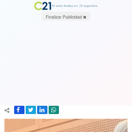
El aviso finaliza en: 18 segundos.
Finalizar Publicidad
“Estoy físicamente destruida” : El
desgarrador relato de la madre de
Narumi Kurosaki en juicio contra
Zepeda
13 December 2023