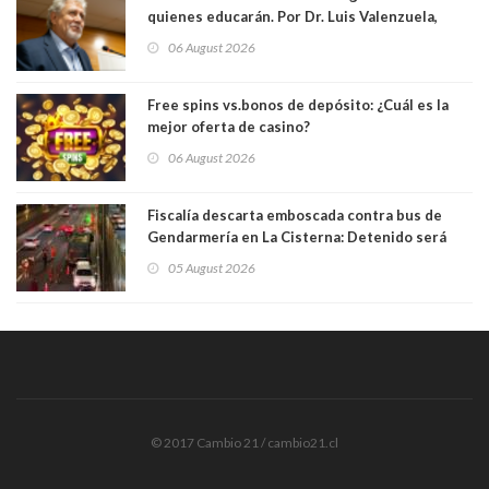
quienes educarán. Por Dr. Luis Valenzuela,
Patricia Bravo Rojas, Francisca Paudif Carcamo,
06 August 2026
Académicos U. Católica Silva Henríquez
Free spins vs.bonos de depósito: ¿Cuál es la
mejor oferta de casino?
06 August 2026
Fiscalía descarta emboscada contra bus de
Gendarmería en La Cisterna: Detenido será
formalizado por robo
05 August 2026
© 2017 Cambio 21 / cambio21.cl