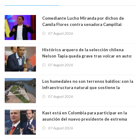
Comediante Lucho Miranda por dichos de
Camila Flores contra senadora Campillai:
"Pensar que todo se consigue por pena es una
07 August 2026
forma de quitar dignidad"
Histórico arquero de la selección chilena
Nelson Tapia queda grave tras volcar en auto:
manejaba en estado de ebriedad
07 August 2026
Los humedales no son terrenos baldíos: son la
infraestructura natural que sostiene la
vida. Por Alfredo Peña, Periodista
07 August 2026
Kast está en Colombia para participar en la
asunción del nuevo presidente de extrema
derecha Abelardo de la Espriella
07 August 2026