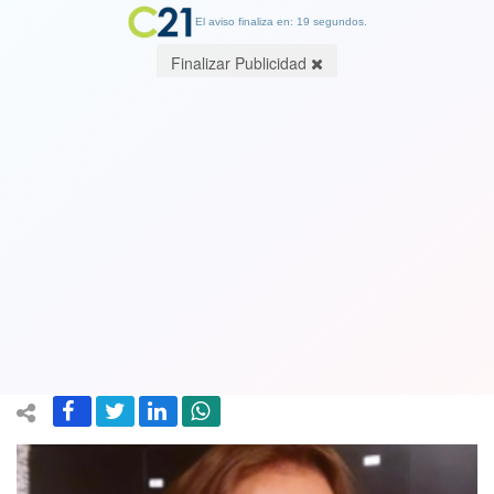
El aviso finaliza en: 19 segundos.
Finalizar Publicidad
“Estoy súper confiada en ser la mejor
opción”: Animadora de TV Kathy
Salosny confirmó que será candidata a
la alcaldía de Algarrobo en cupo DC
19 April 2024