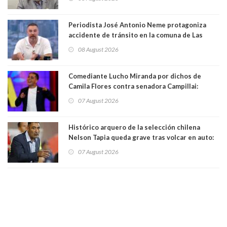
Magister en Asentamientos Humanos PUC
Periodista José Antonio Neme protagoniza
accidente de tránsito en la comuna de Las
Condes. Queda apercibido ante la fiscalía
08 August 2026
Comediante Lucho Miranda por dichos de
Camila Flores contra senadora Campillai:
"Pensar que todo se consigue por pena es una
07 August 2026
forma de quitar dignidad"
Histórico arquero de la selección chilena
Nelson Tapia queda grave tras volcar en auto:
manejaba en estado de ebriedad
07 August 2026