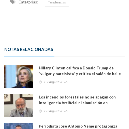
Categorias:
Tendencias
NOTAS RELACIONADAS
Hillary Clinton califica a Donald Trump de
“vulgar y narcisista” y critica el salón de baile
que construye en la Casa Blanca: “No es su
09 August 2026
casa. Y la está destruyendo”
Los incendios forestales no se apagan con
Inteligencia Artificial ni simulación en
computadores. Por Herbert Haltenhoff,
08 August 2026
Magister en Asentamientos Humanos PUC
Periodista José Antonio Neme protagoniza