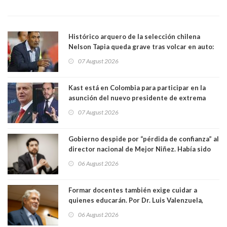
Histórico arquero de la selección chilena
Nelson Tapia queda grave tras volcar en auto:
manejaba en estado de ebriedad
07 August 2026
Kast está en Colombia para participar en la
asunción del nuevo presidente de extrema
derecha Abelardo de la Espriella
07 August 2026
Gobierno despide por “pérdida de confianza” al
director nacional de Mejor Niñez. Había sido
elegido por Alta Dirección Pública
06 August 2026
Formar docentes también exige cuidar a
quienes educarán. Por Dr. Luis Valenzuela,
Patricia Bravo Rojas, Francisca Paudif Carcamo,
06 August 2026
Académicos U. Católica Silva Henríquez