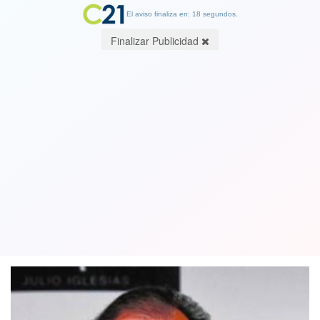
El aviso finaliza en: 18 segundos.
Finalizar Publicidad
Ex coristas hablan sobre la relación de
Julio Iglesias con las mujeres: "Hoy
estaría preso"
19 March 2018