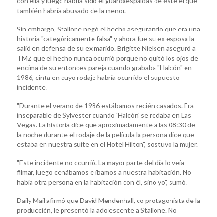
con ella y luego habría sido el guardaespaldas de éste el que
también habría abusado de la menor.
Sin embargo, Stallone negó el hecho asegurando que era una
historia "categóricamente falsa" y ahora fue su ex esposa la
salió en defensa de su ex marido. Brigitte Nielsen aseguró a
TMZ que el hecho nunca ocurrió porque no quitó los ojos de
encima de su entonces pareja cuando grababa "Halcón" en
1986, cinta en cuyo rodaje habría ocurrido el supuesto
incidente.
"Durante el verano de 1986 estábamos recién casados. Era
inseparable de Sylvester cuando 'Halcón' se rodaba en Las
Vegas. La historia dice que aproximadamente a las 08:30 de
la noche durante el rodaje de la película la persona dice que
estaba en nuestra suite en el Hotel Hilton", sostuvo la mujer.
"Este incidente no ocurrió. La mayor parte del día lo veía
filmar, luego cenábamos e íbamos a nuestra habitación. No
había otra persona en la habitación con él, sino yo", sumó.
Daily Mail afirmó que David Mendenhall, co protagonista de la
producción, le presentó la adolescente a Stallone. No