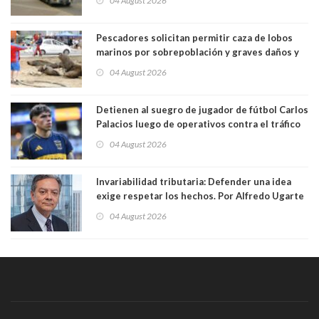
04 August 2026
Pescadores solicitan permitir caza de lobos
marinos por sobrepoblación y graves daños y
efectos en sus faenas
04 August 2026
Detienen al suegro de jugador de fútbol Carlos
Palacios luego de operativos contra el tráfico
de drogas. Usaba vehículo a nombre del
04 August 2026
futbolista para trasladar cocaína
Invariabilidad tributaria: Defender una idea
exige respetar los hechos. Por Alfredo Ugarte
S. Abogado, Profesor Universidad de Chile
04 August 2026