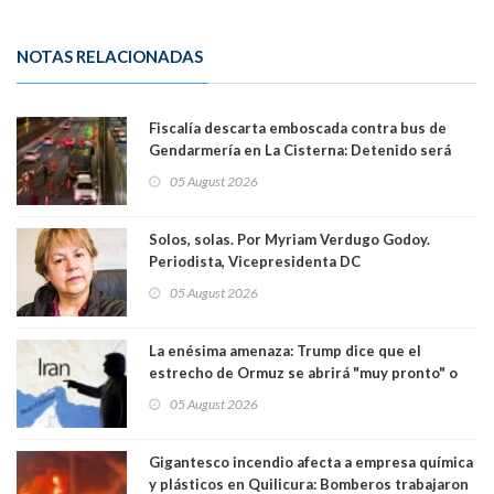
NOTAS RELACIONADAS
Fiscalía descarta emboscada contra bus de
Gendarmería en La Cisterna: Detenido será
formalizado por robo
05 August 2026
Solos, solas. Por Myriam Verdugo Godoy.
Periodista, Vicepresidenta DC
05 August 2026
La enésima amenaza: Trump dice que el
estrecho de Ormuz se abrirá "muy pronto" o
Irán será "golpeado muy duramente"
05 August 2026
Gigantesco incendio afecta a empresa química
y plásticos en Quilicura: Bomberos trabajaron