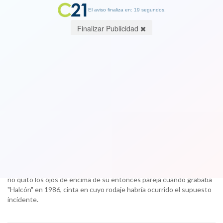
El aviso finaliza en: 19 segundos.
Finalizar Publicidad
Ex esposa de Sylvester Stallone
defiende al actor de acusación de
abuso sexual: "Este incidente no
ocurrió"
20 November 2017
Brigitte Nielsen aseguró a TMZ que el hecho nunca ocurrió porque
no quitó los ojos de encima de su entonces pareja cuando grababa
"Halcón" en 1986, cinta en cuyo rodaje habría ocurrido el supuesto
incidente.