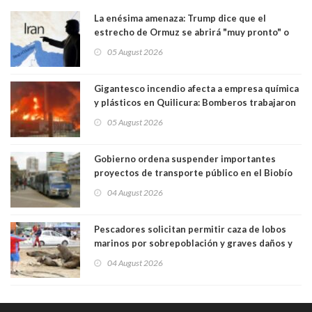
La enésima amenaza: Trump dice que el
estrecho de Ormuz se abrirá "muy pronto" o
Irán será "golpeado muy duramente"
05 August 2026
Gigantesco incendio afecta a empresa química
y plásticos en Quilicura: Bomberos trabajaron
intensamente y alcaldesa suspendió las clases
05 August 2026
Gobierno ordena suspender importantes
proyectos de transporte público en el Biobío
04 August 2026
Pescadores solicitan permitir caza de lobos
marinos por sobrepoblación y graves daños y
efectos en sus faenas
04 August 2026