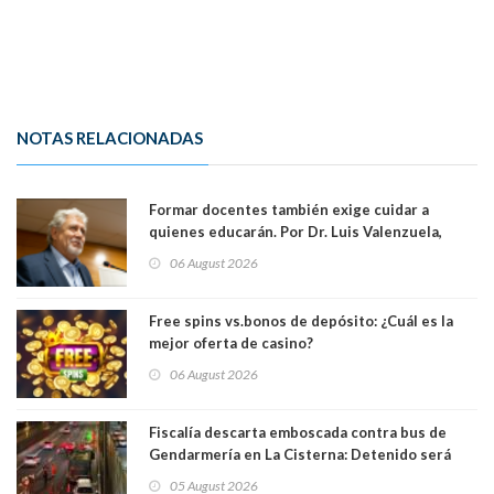
NOTAS RELACIONADAS
Formar docentes también exige cuidar a
quienes educarán. Por Dr. Luis Valenzuela,
Patricia Bravo Rojas, Francisca Paudif Carcamo,
06 August 2026
Académicos U. Católica Silva Henríquez
Free spins vs.bonos de depósito: ¿Cuál es la
mejor oferta de casino?
06 August 2026
Fiscalía descarta emboscada contra bus de
Gendarmería en La Cisterna: Detenido será
formalizado por robo
05 August 2026