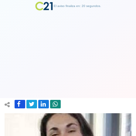
El aviso finaliza en: 19 segundos.
Finalizar Publicidad
Exdirigenta estudiantil, Emilia
Schneider se convirtió en la primera
diputada trans de Chile
22 November 2021