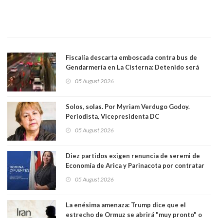
Fiscalía descarta emboscada contra bus de
Gendarmería en La Cisterna: Detenido será
formalizado por robo
05 August 2026
Solos, solas. Por Myriam Verdugo Godoy.
Periodista, Vicepresidenta DC
05 August 2026
Diez partidos exigen renuncia de seremi de
Economía de Arica y Parinacota por contratar
solo a militantes del Gobierno. Entre ellas hay
05 August 2026
una militante de RN, detenida con 47 kilos de
droga
La enésima amenaza: Trump dice que el
estrecho de Ormuz se abrirá "muy pronto" o