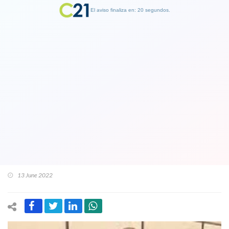
El aviso finaliza en: 19 segundos.
Finalizar Publicidad
Extrema derecha de este lado del
mundo se reunió en Sao Paulo: Kast de
Chile, Milei de Argentina y Bolsonaro
jr de Brasil debatieron y el chileno dijo
"Latinoamérica está en peligro!"
13 June 2022