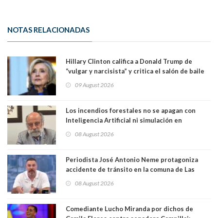
NOTAS RELACIONADAS
Hillary Clinton califica a Donald Trump de
“vulgar y narcisista” y critica el salón de baile
que construye en la Casa Blanca: “No es su
09 August 2026
casa. Y la está destruyendo”
Los incendios forestales no se apagan con
Inteligencia Artificial ni simulación en
computadores. Por Herbert Haltenhoff,
08 August 2026
Magister en Asentamientos Humanos PUC
Periodista José Antonio Neme protagoniza
accidente de tránsito en la comuna de Las
Condes. Queda apercibido ante la fiscalía
08 August 2026
Comediante Lucho Miranda por dichos de