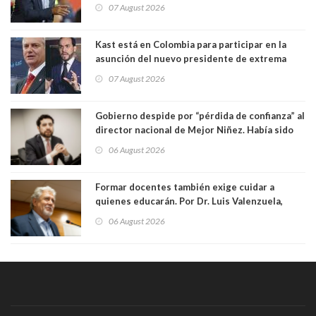
manejaba en estado de ebriedad
07 August 2026
Kast está en Colombia para participar en la
asunción del nuevo presidente de extrema
derecha Abelardo de la Espriella
07 August 2026
Gobierno despide por “pérdida de confianza” al
director nacional de Mejor Niñez. Había sido
elegido por Alta Dirección Pública
06 August 2026
Formar docentes también exige cuidar a
quienes educarán. Por Dr. Luis Valenzuela,
Patricia Bravo Rojas, Francisca Paudif Carcamo,
06 August 2026
Académicos U. Católica Silva Henríquez