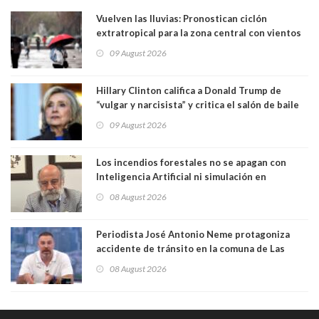
Vuelven las lluvias: Pronostican ciclón
extratropical para la zona central con vientos
de 70 km/h
09 August 2026
Hillary Clinton califica a Donald Trump de
“vulgar y narcisista” y critica el salón de baile
que construye en la Casa Blanca: “No es su
09 August 2026
casa. Y la está destruyendo”
Los incendios forestales no se apagan con
Inteligencia Artificial ni simulación en
computadores. Por Herbert Haltenhoff,
08 August 2026
Magister en Asentamientos Humanos PUC
Periodista José Antonio Neme protagoniza
accidente de tránsito en la comuna de Las
Condes. Queda apercibido ante la fiscalía
08 August 2026