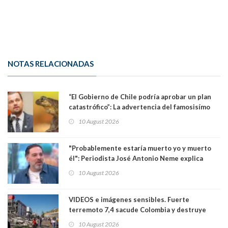
NOTAS RELACIONADAS
“El Gobierno de Chile podría aprobar un plan
catastrófico”: La advertencia del famosisímo
actor Leonardo DiCaprio por proyecto que
10 August 2026
pondría en riesgo a ranita del Pehuenche
"Probablemente estaría muerto yo y muerto
él": Periodista José Antonio Neme explica
como se produjo el accidente donde atropelló
10 August 2026
a motociclista
VIDEOS e imágenes sensibles. Fuerte
terremoto 7,4 sacude Colombia y destruye
edificios: se sintió en Ecuador y Panamá. Aún
10 August 2026