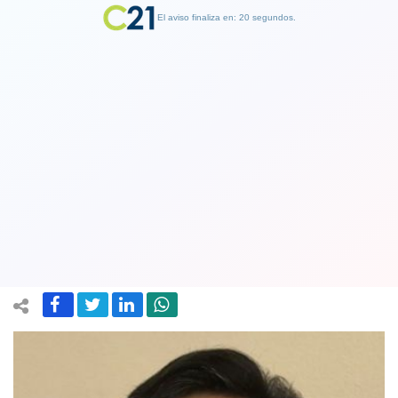
El aviso finaliza en: 19 segundos.
Finalizar Publicidad
Fallece el primer médico de salud
primaria por Covid-19 en nuestro país.
Era de nacionalidad ecuatoriana
23 July 2020