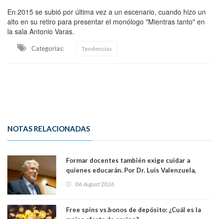
En 2015 se subió por última vez a un escenario, cuando hizo un
alto en su retiro para presentar el monólogo "Mientras tanto" en
la sala Antonio Varas.
Categorias:
Tendencias
NOTAS RELACIONADAS
Formar docentes también exige cuidar a
quienes educarán. Por Dr. Luis Valenzuela,
Patricia Bravo Rojas, Francisca Paudif Carcamo,
06 August 2026
Académicos U. Católica Silva Henríquez
Free spins vs.bonos de depósito: ¿Cuál es la