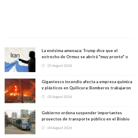
La enésima amenaza: Trump dice que el
estrecho de Ormuz se abrirá "muy pronto" o
Irán será "golpeado muy duramente"
05 August 2026
Gigantesco incendio afecta a empresa química
y plásticos en Quilicura: Bomberos trabajaron
intensamente y alcaldesa suspendió las clases
05 August 2026
Gobierno ordena suspender importantes
proyectos de transporte público en el Biobío
04 August 2026