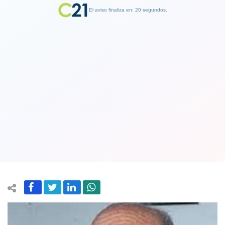
El aviso finaliza en: 19 segundos.
Finalizar Publicidad
Falleció Fernando Cuadra, reconocido
dramaturgo chileno autor de "La niña
en la palomera" y su despedida fue en
solitario
04 June 2020