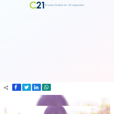
El aviso finaliza en: 19 segundos.
Finalizar Publicidad
Falleció madre que dio a luz a primer
bebé del año en la Provincia de
Quillota
10 January 2019