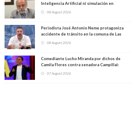
Inteligencia Artificial ni simulación en
computadores. Por Herbert Haltenhoff,
08 August 2026
Magister en Asentamientos Humanos PUC
Periodista José Antonio Neme protagoniza
accidente de tránsito en la comuna de Las
Condes. Queda apercibido ante la fiscalía
08 August 2026
Comediante Lucho Miranda por dichos de
Camila Flores contra senadora Campillai:
"Pensar que todo se consigue por pena es una
07 August 2026
forma de quitar dignidad"