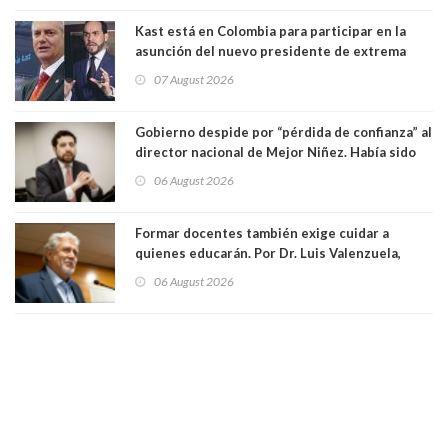
Kast está en Colombia para participar en la
asunción del nuevo presidente de extrema
derecha Abelardo de la Espriella
07 August 2026
Gobierno despide por “pérdida de confianza” al
director nacional de Mejor Niñez. Había sido
elegido por Alta Dirección Pública
06 August 2026
Formar docentes también exige cuidar a
quienes educarán. Por Dr. Luis Valenzuela,
Patricia Bravo Rojas, Francisca Paudif Carcamo,
06 August 2026
Académicos U. Católica Silva Henríquez