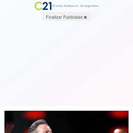
El aviso finaliza en: 19 segundos.
Finalizar Publicidad
Fanáticas preparan una vigilia: Luis
Miguel estaría confirmado para Viña
2019
27 September 2018