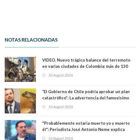
NOTAS RELACIONADAS
VIDEO. Nuevo trágico balance del terremoto
en varias ciudades de Colombia: más de 130
muertos y decenas de edificios destruídos
10 August 2026
“El Gobierno de Chile podría aprobar un plan
catastrófico”: La advertencia del famosisímo
actor Leonardo DiCaprio por proyecto que
10 August 2026
pondría en riesgo a ranita del Pehuenche
"Probablemente estaría muerto yo y muerto
él": Periodista José Antonio Neme explica
como se produjo el accidente donde atropelló
10 August 2026