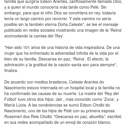
familia que surgiría Edson Arantes, cariñosamente llamado Dico,
y a quien el mundo conocería más tarde como Pelé. Sin
embargo, para que el niño Dico se convirtiera en rey, todavía
tenía un largo camino por recorrer. Y este camino no sería
posible sin la también eterna Doña Celeste", se lee el mensaje
publicado en redes sociales mostrando una imagen de la 'Reina'
acomodando la camisa del 'Rey'.
"Han sido 101 años de una historia de vida inspiradora. De una
mujer que ha enfrentado la adversidad infinita de la vida por el
bien de su familia. Descansa en paz, 'Reina'. El afecto, la
admiración y la gratitud de la nación santa son para siempre",
finaliza.
De acuerdo con medios brasileros, Celeste Arantes do
Nascimento estuvo internada en un hospital local y la familia no
ha confirmado las causas de su muerte. La madre del 'Rey del
Fútbol' tuvo otros dos hijos: Jair , más conocido como 'Zoca', y
María Lúcia. A las condolencias se sumó Edson Cholbi do
Nascimento, uno de los hijos de Pelé con su primera esposa
Rosemeri dos Reis Cholbi: "Descansa en paz, abuelita", escribió
en sus redes acompañado de un emoji de corazón blanco.