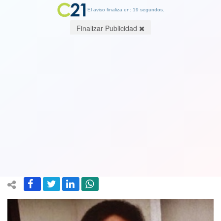
El aviso finaliza en: 19 segundos.
Finalizar Publicidad
Felleció a los 101 años Celeste
Arantes ’Celestinha’, madre de Pelé, la
mujer que nunca supo que O Rei había
muerto
21 June 2024