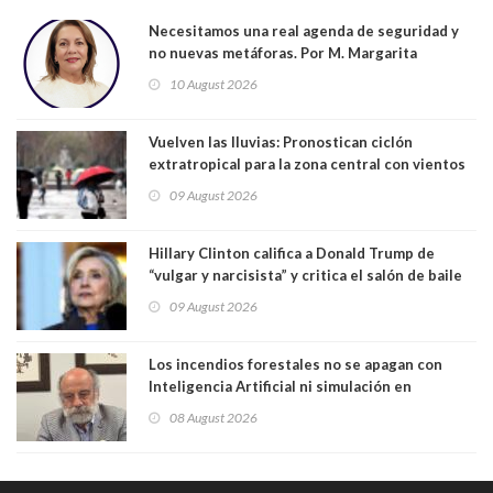
Necesitamos una real agenda de seguridad y
no nuevas metáforas. Por M. Margarita
Indo,Profesora, Presidenta DC Metrop.
10 August 2026
Vuelven las lluvias: Pronostican ciclón
extratropical para la zona central con vientos
de 70 km/h
09 August 2026
Hillary Clinton califica a Donald Trump de
“vulgar y narcisista” y critica el salón de baile
que construye en la Casa Blanca: “No es su
09 August 2026
casa. Y la está destruyendo”
Los incendios forestales no se apagan con
Inteligencia Artificial ni simulación en
computadores. Por Herbert Haltenhoff,
08 August 2026
Magister en Asentamientos Humanos PUC