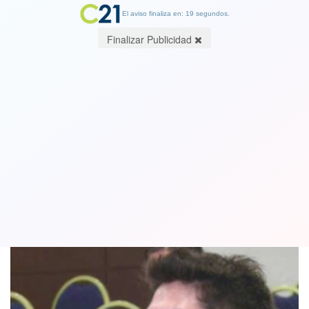
El aviso finaliza en: 19 segundos.
Finalizar Publicidad
Fiscal pide cadena perpetua para
Nicolás Zepeda por Narumi
20 December 2023