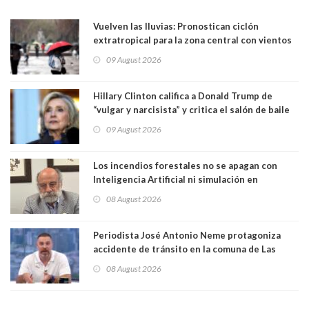
Vuelven las lluvias: Pronostican ciclón
extratropical para la zona central con vientos
de 70 km/h
09 August 2026
Hillary Clinton califica a Donald Trump de
“vulgar y narcisista” y critica el salón de baile
que construye en la Casa Blanca: “No es su
09 August 2026
casa. Y la está destruyendo”
Los incendios forestales no se apagan con
Inteligencia Artificial ni simulación en
computadores. Por Herbert Haltenhoff,
08 August 2026
Magister en Asentamientos Humanos PUC
Periodista José Antonio Neme protagoniza
accidente de tránsito en la comuna de Las
Condes. Queda apercibido ante la fiscalía
08 August 2026