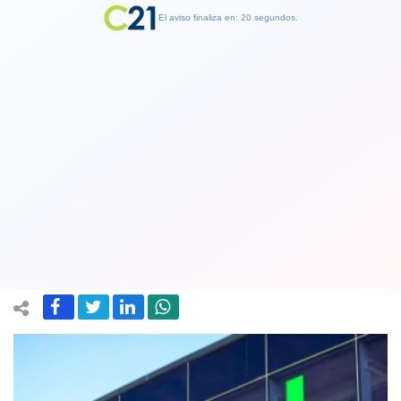
El aviso finaliza en: 19 segundos.
Finalizar Publicidad
Francia impone a Google una multa de
220 millones de euros por abuso en el
negocio de la publicidad en internet
07 June 2021