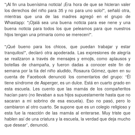
"¡Al fin una buenísima noticia! ¡Era hora de que se hicieran valer
los derechos del niño para 35 y no para uno solo!", señaló otra,
mientras que una de las madres agregó en el grupo de
Whastapp: "¡Ojalá sea una buena noticia para ese nene y una
buena noticia para todos los que peleamos para que nuestros
hijos tengan una primaria como se merecen!".
"¡Qué bueno para los chicos, que puedan trabajar y estar
tranquilos!", declaró otra apoderada. Las expresiones de alegría
se realizaron a través de mensajes y emojis, como aplausos y
botellas de champaña, y fueron dadas a conocer este fin de
semana por la tía del niño aludido, Rosaura Gómez, quien en su
cuenta de Facebook denunció los comentarios del grupo: “Él
tiene síndrome de Asperger, es un dulce. Está en cuarto grado en
esta escuela. Les cuento que las mamás de los compañeritos
hacían paro (no llevaban a sus hijos supuestamente hasta que no
sacaran a mi sobrino de esa escuela). Eso no pasó, pero lo
cambiaron al otro cuarto. Se supone que es un colegio religioso y
esta fue la reacción de las mamás al enterarse. Muy triste que
hablen así de una criatura y la escuela, la verdad que deja mucho
que desear”, denunció.