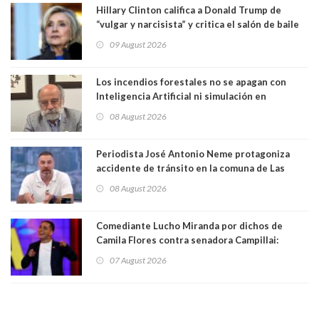
Hillary Clinton califica a Donald Trump de
“vulgar y narcisista” y critica el salón de baile
que construye en la Casa Blanca: “No es su
09 August 2026
casa. Y la está destruyendo”
Los incendios forestales no se apagan con
Inteligencia Artificial ni simulación en
computadores. Por Herbert Haltenhoff,
08 August 2026
Magister en Asentamientos Humanos PUC
Periodista José Antonio Neme protagoniza
accidente de tránsito en la comuna de Las
Condes. Queda apercibido ante la fiscalía
08 August 2026
Comediante Lucho Miranda por dichos de
Camila Flores contra senadora Campillai:
"Pensar que todo se consigue por pena es una
07 August 2026
forma de quitar dignidad"