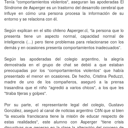
Tenía "comportamientos violentos", aseguran las apoderadas El
Síndrome de Asperger es un trastorno del desarrollo cerebral que
influye en cómo una persona procesa la información de su
entorno y se relaciona con él.
Según explican en el sitio chileno Asperger.cl, “la persona que lo
presenta tiene un aspecto normal, capacidad normal de
inteligencia (…) pero tiene problemas para relacionarse con los
demás y en ocasiones presenta comportamientos inadecuados”.
Según las apoderadas del colegio argentino, la alegría
demostrada en el grupo de chat se debió a que estaban
preocupadas por los “comportamientos violentos” que había
presentado el menor en ocasiones. De hecho, Cristina Peduzzi,
madre de uno de los compañeros, aseguró a la prensa
trasandina que el niño "agredió a varios chicos", a los que les
"tiraba tijeras y golpes".
Por su parte, el representante legal del colegio, Gustavo
González, aseguró al canal de noticias argentino C5N que si bien
"la escuela franciscana tiene la misión de educar respecto de
estas realidades", este alumno con Asperger "tiene crisis
disruptivas que generan en la clase la alteración del proceso de