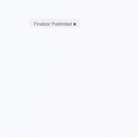
Finalizar Publicidad