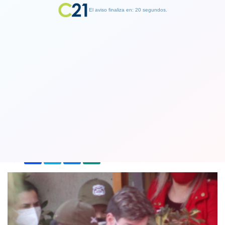
El aviso finaliza en: 19 segundos.
Finalizar Publicidad
Giro judicial: Nano Calderón deberá
cumplir prisión preventiva en la cárcel
27 August 2020