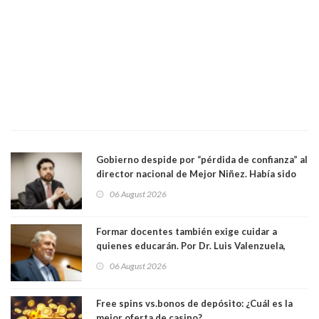
Gobierno despide por “pérdida de confianza” al
director nacional de Mejor Niñez. Había sido
elegido por Alta Dirección Pública
06 August 2026
Formar docentes también exige cuidar a
quienes educarán. Por Dr. Luis Valenzuela,
Patricia Bravo Rojas, Francisca Paudif Carcamo,
06 August 2026
Académicos U. Católica Silva Henríquez
Free spins vs.bonos de depósito: ¿Cuál es la
mejor oferta de casino?