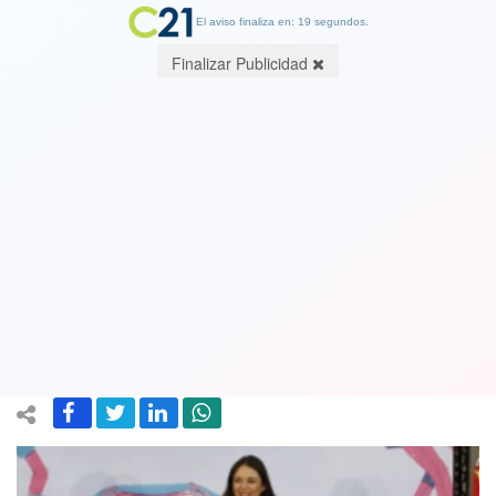
El aviso finaliza en: 19 segundos.
Finalizar Publicidad
Gobierno conmemoró el Día de la
Visibilidad Trans: “Ese es nuestro
compromiso: pasar del alivio a la
esperanza"
31 March 2022