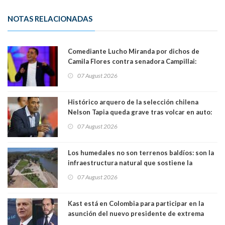
NOTAS RELACIONADAS
Comediante Lucho Miranda por dichos de
Camila Flores contra senadora Campillai:
"Pensar que todo se consigue por pena es una
07 August 2026
forma de quitar dignidad"
Histórico arquero de la selección chilena
Nelson Tapia queda grave tras volcar en auto:
manejaba en estado de ebriedad
07 August 2026
Los humedales no son terrenos baldíos: son la
infraestructura natural que sostiene la
vida. Por Alfredo Peña, Periodista
07 August 2026
Kast está en Colombia para participar en la
asunción del nuevo presidente de extrema
derecha Abelardo de la Espriella