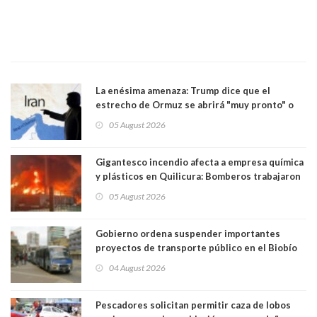
La enésima amenaza: Trump dice que el
estrecho de Ormuz se abrirá "muy pronto" o
Irán será "golpeado muy duramente"
05 August 2026
Gigantesco incendio afecta a empresa química
y plásticos en Quilicura: Bomberos trabajaron
intensamente y alcaldesa suspendió las clases
05 August 2026
Gobierno ordena suspender importantes
proyectos de transporte público en el Biobío
04 August 2026
Pescadores solicitan permitir caza de lobos