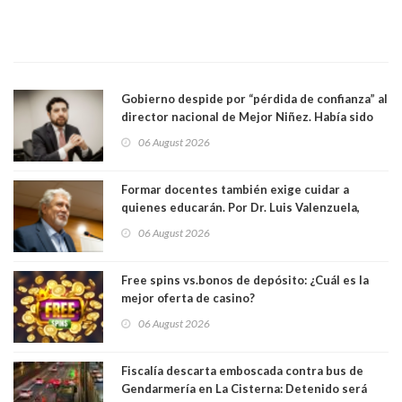
Gobierno despide por “pérdida de confianza” al
director nacional de Mejor Niñez. Había sido
elegido por Alta Dirección Pública
06 August 2026
Formar docentes también exige cuidar a
quienes educarán. Por Dr. Luis Valenzuela,
Patricia Bravo Rojas, Francisca Paudif Carcamo,
06 August 2026
Académicos U. Católica Silva Henríquez
Free spins vs.bonos de depósito: ¿Cuál es la
mejor oferta de casino?
06 August 2026
Fiscalía descarta emboscada contra bus de
Gendarmería en La Cisterna: Detenido será