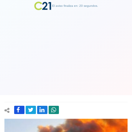
El aviso finaliza en: 19 segundos.
Finalizar Publicidad
Gravisíma denuncia. Superintendente
de Bomberos acusó que incendios son
provocados: “Esto es totalmente
intencional”
04 February 2024