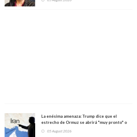
La enésima amenaza: Trump dice que el
estrecho de Ormuz se abrirá "muy pronto" o
Irán será "golpeado muy duramente"
05 August 2026