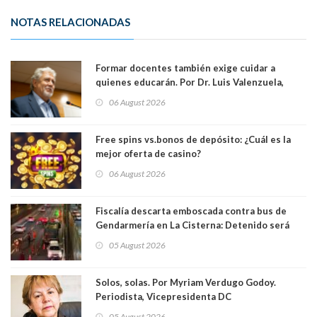
NOTAS RELACIONADAS
Formar docentes también exige cuidar a
quienes educarán. Por Dr. Luis Valenzuela,
Patricia Bravo Rojas, Francisca Paudif Carcamo,
06 August 2026
Académicos U. Católica Silva Henríquez
Free spins vs.bonos de depósito: ¿Cuál es la
mejor oferta de casino?
06 August 2026
Fiscalía descarta emboscada contra bus de
Gendarmería en La Cisterna: Detenido será
formalizado por robo
05 August 2026
Solos, solas. Por Myriam Verdugo Godoy.
Periodista, Vicepresidenta DC
05 August 2026