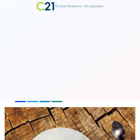
El aviso finaliza en: 19 segundos.
Finalizar Publicidad
Hallan un inesperado beneficio del
café
06 June 2018