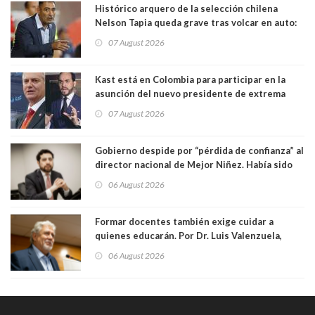
Histórico arquero de la selección chilena
Nelson Tapia queda grave tras volcar en auto:
manejaba en estado de ebriedad
07 August 2026
Kast está en Colombia para participar en la
asunción del nuevo presidente de extrema
derecha Abelardo de la Espriella
07 August 2026
Gobierno despide por “pérdida de confianza” al
director nacional de Mejor Niñez. Había sido
elegido por Alta Dirección Pública
06 August 2026
Formar docentes también exige cuidar a
quienes educarán. Por Dr. Luis Valenzuela,
Patricia Bravo Rojas, Francisca Paudif Carcamo,
06 August 2026
Académicos U. Católica Silva Henríquez