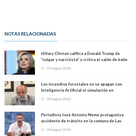
NOTAS RELACIONADAS
Hillary Clinton califica a Donald Trump de
“vulgar y narcisista” y critica el salón de baile
que construye en la Casa Blanca: “No es su
09 August 2026
casa. Y la está destruyendo”
Los incendios forestales no se apagan con
Inteligencia Artificial ni simulación en
computadores. Por Herbert Haltenhoff,
08 August 2026
Magister en Asentamientos Humanos PUC
Periodista José Antonio Neme protagoniza
accidente de tránsito en la comuna de Las
Condes. Queda apercibido ante la fiscalía
08 August 2026