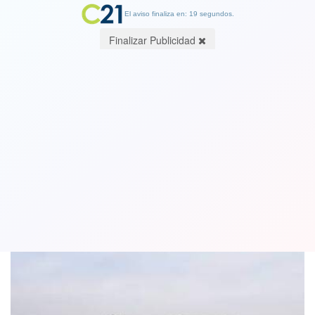
El aviso finaliza en: 19 segundos.
Finalizar Publicidad
Helicóptero de Carabineros capotó en
Melipilla: Hay dos lesionados
11 May 2023