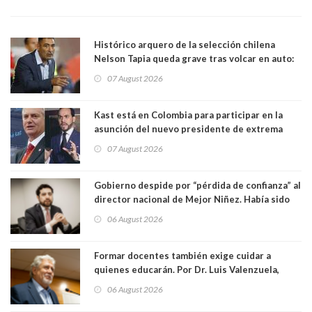
Histórico arquero de la selección chilena
Nelson Tapia queda grave tras volcar en auto:
manejaba en estado de ebriedad
07 August 2026
Kast está en Colombia para participar en la
asunción del nuevo presidente de extrema
derecha Abelardo de la Espriella
07 August 2026
Gobierno despide por “pérdida de confianza” al
director nacional de Mejor Niñez. Había sido
elegido por Alta Dirección Pública
06 August 2026
Formar docentes también exige cuidar a
quienes educarán. Por Dr. Luis Valenzuela,
Patricia Bravo Rojas, Francisca Paudif Carcamo,
06 August 2026
Académicos U. Católica Silva Henríquez