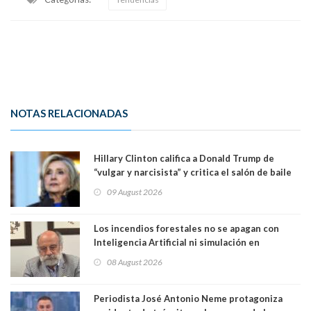
NOTAS RELACIONADAS
Hillary Clinton califica a Donald Trump de
“vulgar y narcisista” y critica el salón de baile
que construye en la Casa Blanca: “No es su
09 August 2026
casa. Y la está destruyendo”
Los incendios forestales no se apagan con
Inteligencia Artificial ni simulación en
computadores. Por Herbert Haltenhoff,
08 August 2026
Magister en Asentamientos Humanos PUC
Periodista José Antonio Neme protagoniza