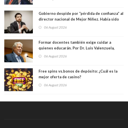
Gobierno despide por “pérdida de confianza” al
director nacional de Mejor Niñez. Había sido
elegido por Alta Dirección Pública
06 August 2026
Formar docentes también exige cuidar a
quienes educarán. Por Dr. Luis Valenzuela,
Patricia Bravo Rojas, Francisca Paudif Carcamo,
06 August 2026
Académicos U. Católica Silva Henríquez
Free spins vs.bonos de depósito: ¿Cuál es la
mejor oferta de casino?
06 August 2026