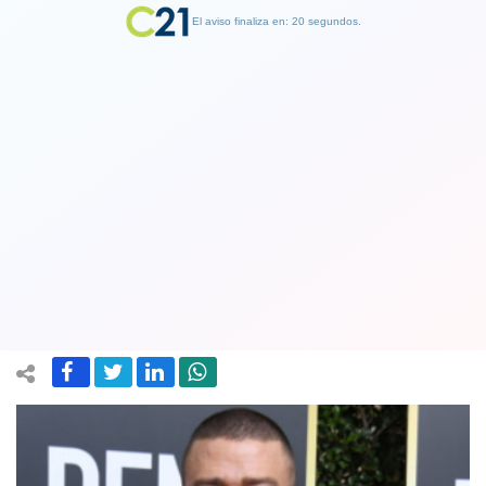
El aviso finaliza en: 19 segundos.
Finalizar Publicidad
Hija de Woody Allen acusa a Justin
Timberlake de ser inconsecuente al
apoyar el movimiento "Time’s Up"
25 January 2018