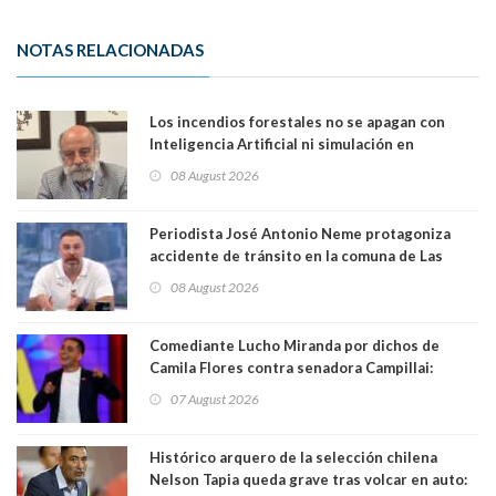
NOTAS RELACIONADAS
Los incendios forestales no se apagan con
Inteligencia Artificial ni simulación en
computadores. Por Herbert Haltenhoff,
08 August 2026
Magister en Asentamientos Humanos PUC
Periodista José Antonio Neme protagoniza
accidente de tránsito en la comuna de Las
Condes. Queda apercibido ante la fiscalía
08 August 2026
Comediante Lucho Miranda por dichos de
Camila Flores contra senadora Campillai:
"Pensar que todo se consigue por pena es una
07 August 2026
forma de quitar dignidad"
Histórico arquero de la selección chilena
Nelson Tapia queda grave tras volcar en auto: