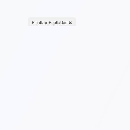
Finalizar Publicidad