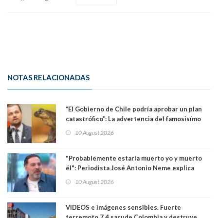
NOTAS RELACIONADAS
“El Gobierno de Chile podría aprobar un plan
catastrófico”: La advertencia del famosisímo
actor Leonardo DiCaprio por proyecto que
10 August 2026
pondría en riesgo a ranita del Pehuenche
"Probablemente estaría muerto yo y muerto
él": Periodista José Antonio Neme explica
como se produjo el accidente donde atropelló
10 August 2026
a motociclista
VIDEOS e imágenes sensibles. Fuerte
terremoto 7,4 sacude Colombia y destruye