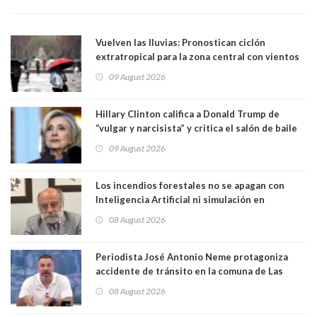
Vuelven las lluvias: Pronostican ciclón
extratropical para la zona central con vientos
de 70 km/h
09 August 2026
Hillary Clinton califica a Donald Trump de
“vulgar y narcisista” y critica el salón de baile
que construye en la Casa Blanca: “No es su
09 August 2026
casa. Y la está destruyendo”
Los incendios forestales no se apagan con
Inteligencia Artificial ni simulación en
computadores. Por Herbert Haltenhoff,
08 August 2026
Magister en Asentamientos Humanos PUC
Periodista José Antonio Neme protagoniza
accidente de tránsito en la comuna de Las
Condes. Queda apercibido ante la fiscalía
08 August 2026