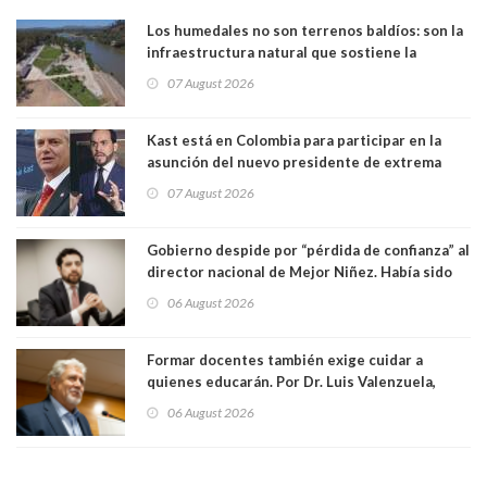
Los humedales no son terrenos baldíos: son la
infraestructura natural que sostiene la
vida. Por Alfredo Peña, Periodista
07 August 2026
Kast está en Colombia para participar en la
asunción del nuevo presidente de extrema
derecha Abelardo de la Espriella
07 August 2026
Gobierno despide por “pérdida de confianza” al
director nacional de Mejor Niñez. Había sido
elegido por Alta Dirección Pública
06 August 2026
Formar docentes también exige cuidar a
quienes educarán. Por Dr. Luis Valenzuela,
Patricia Bravo Rojas, Francisca Paudif Carcamo,
06 August 2026
Académicos U. Católica Silva Henríquez