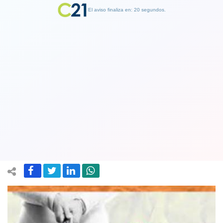
El aviso finaliza en: 19 segundos.
Finalizar Publicidad
IPC sube en marzo con fuerza pero
dentro de las expectativas del
mercado
06 April 2023