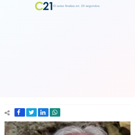
El aviso finaliza en: 19 segundos.
Finalizar Publicidad
Iván Moreira fue increpado en la
Región de Los Lagos: Le lanzaron
botellas con aguas servidas y un
objeto contundente
21 September 2021