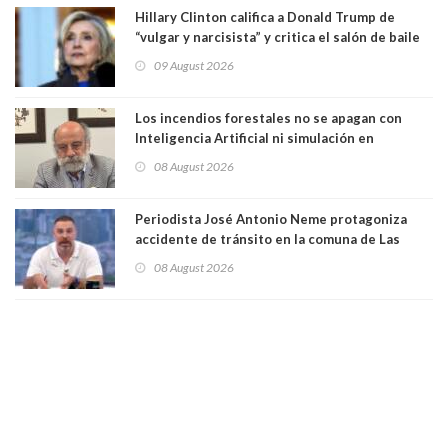
Hillary Clinton califica a Donald Trump de
“vulgar y narcisista” y critica el salón de baile
que construye en la Casa Blanca: “No es su
09 August 2026
casa. Y la está destruyendo”
Los incendios forestales no se apagan con
Inteligencia Artificial ni simulación en
computadores. Por Herbert Haltenhoff,
08 August 2026
Magister en Asentamientos Humanos PUC
Periodista José Antonio Neme protagoniza
accidente de tránsito en la comuna de Las
Condes. Queda apercibido ante la fiscalía
08 August 2026