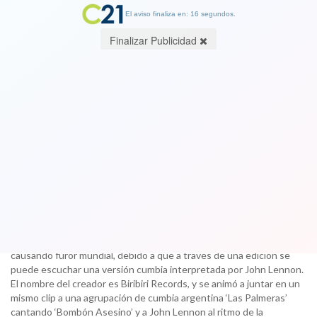
El aviso finaliza en: 16 segundos.
Finalizar Publicidad
John Lennon tocando la cumbia
“Bombón asesino” se vuelve viral
22 November 2017
Una divertida parodia en YouTube se ha convertido en viral, y es
que muestra al recordado líder de The Beatles interpretando una
popular canción de cumbia.La creatividad de un usuario en
YouTube superó toda expectativa. Una fusión musical viene
causando furor mundial, debido a que a través de una edición se
puede escuchar una versión cumbia interpretada por John Lennon.
El nombre del creador es Biribiri Records, y se animó a juntar en un
mismo clip a una agrupación de cumbia argentina ‘Las Palmeras’
cantando ‘Bombón Asesino’ y a John Lennon al ritmo de la