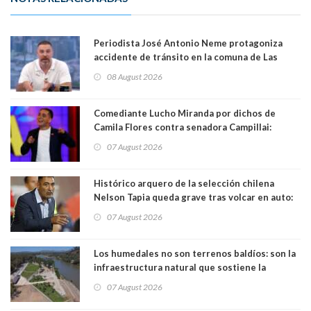
Periodista José Antonio Neme protagoniza
accidente de tránsito en la comuna de Las
Condes
08 August 2026
Comediante Lucho Miranda por dichos de
Camila Flores contra senadora Campillai:
"Pensar que todo se consigue por pena es una
07 August 2026
forma de quitar dignidad"
Histórico arquero de la selección chilena
Nelson Tapia queda grave tras volcar en auto:
manejaba en estado de ebriedad
07 August 2026
Los humedales no son terrenos baldíos: son la
infraestructura natural que sostiene la
vida. Por Alfredo Peña, Periodista
07 August 2026