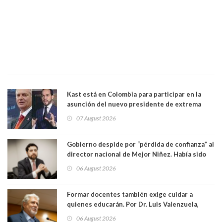
Kast está en Colombia para participar en la
asunción del nuevo presidente de extrema
derecha Abelardo de la Espriella
07 August 2026
Gobierno despide por “pérdida de confianza” al
director nacional de Mejor Niñez. Había sido
elegido por Alta Dirección Pública
06 August 2026
Formar docentes también exige cuidar a
quienes educarán. Por Dr. Luis Valenzuela,
Patricia Bravo Rojas, Francisca Paudif Carcamo,
06 August 2026