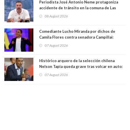
Periodista José Antonio Neme protagoniza
accidente de tránsito en la comuna de Las
Condes. Queda apercibido ante la fiscalía
08 August 2026
Comediante Lucho Miranda por dichos de
Camila Flores contra senadora Campillai:
"Pensar que todo se consigue por pena es una
07 August 2026
forma de quitar dignidad"
Histórico arquero de la selección chilena
Nelson Tapia queda grave tras volcar en auto:
manejaba en estado de ebriedad
07 August 2026