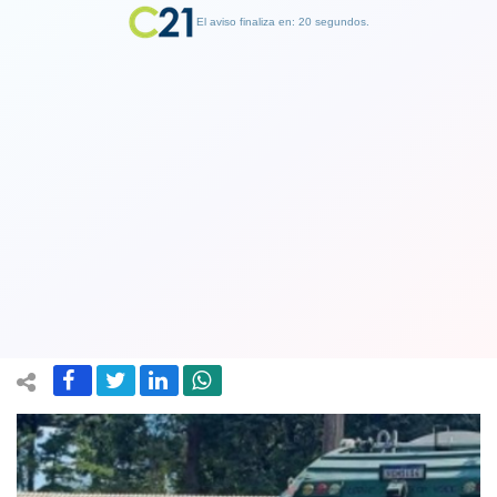
El aviso finaliza en: 19 segundos.
Finalizar Publicidad
Joven mujer se tituló de abogada y lo
celebró con fotografía en camión de
basura donde trabajó por 12 años
13 February 2023