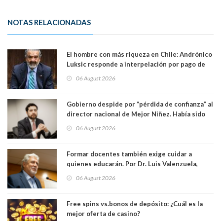
NOTAS RELACIONADAS
El hombre con más riqueza en Chile: Andrónico
Luksic responde a interpelación por pago de
contribuciones: “Voy a seguir pagando hasta el
06 August 2026
día que me muera”
Gobierno despide por “pérdida de confianza” al
director nacional de Mejor Niñez. Había sido
elegido por Alta Dirección Pública
06 August 2026
Formar docentes también exige cuidar a
quienes educarán. Por Dr. Luis Valenzuela,
Patricia Bravo Rojas, Francisca Paudif Carcamo,
06 August 2026
Académicos U. Católica Silva Henríquez
Free spins vs.bonos de depósito: ¿Cuál es la
mejor oferta de casino?