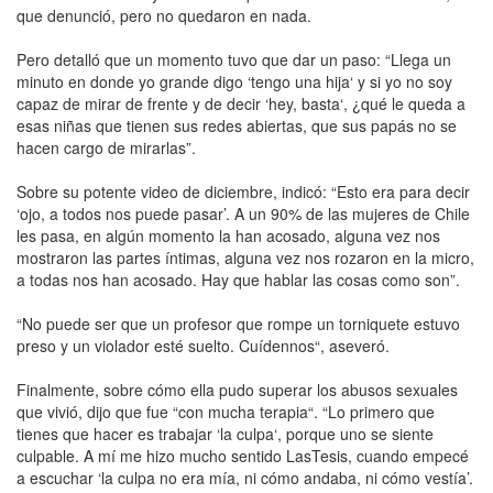
que denunció, pero no quedaron en nada.
Pero detalló que un momento tuvo que dar un paso: “Llega un
minuto en donde yo grande digo ‘tengo una hija‘ y si yo no soy
capaz de mirar de frente y de decir ‘hey, basta‘, ¿qué le queda a
esas niñas que tienen sus redes abiertas, que sus papás no se
hacen cargo de mirarlas”.
Sobre su potente video de diciembre, indicó: “Esto era para decir
‘ojo, a todos nos puede pasar’. A un 90% de las mujeres de Chile
les pasa, en algún momento la han acosado, alguna vez nos
mostraron las partes íntimas, alguna vez nos rozaron en la micro,
a todas nos han acosado. Hay que hablar las cosas como son”.
“No puede ser que un profesor que rompe un torniquete estuvo
preso y un violador esté suelto. Cuídennos“, aseveró.
Finalmente, sobre cómo ella pudo superar los abusos sexuales
que vivió, dijo que fue “con mucha terapia“. “Lo primero que
tienes que hacer es trabajar ‘la culpa‘, porque uno se siente
culpable. A mí me hizo mucho sentido LasTesis, cuando empecé
a escuchar ‘la culpa no era mía, ni cómo andaba, ni cómo vestía’.