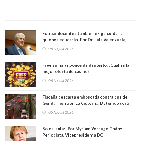
Formar docentes también exige cuidar a
quienes educarán. Por Dr. Luis Valenzuela,
Patricia Bravo Rojas, Francisca Paudif Carcamo,
06 August 2026
Académicos U. Católica Silva Henríquez
Free spins vs.bonos de depósito: ¿Cuál es la
mejor oferta de casino?
06 August 2026
Fiscalía descarta emboscada contra bus de
Gendarmería en La Cisterna: Detenido será
formalizado por robo
05 August 2026
Solos, solas. Por Myriam Verdugo Godoy.
Periodista, Vicepresidenta DC