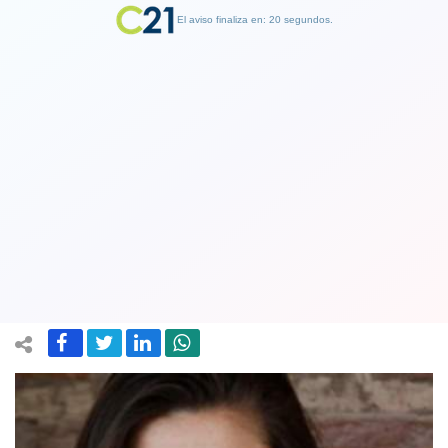
El aviso finaliza en: 19 segundos.
Finalizar Publicidad
La actriz Ingrid Cruz reveló abusos
sexuales que vivió en su niñez: “Deja
heridas que quizás nunca sanen”
24 July 2020