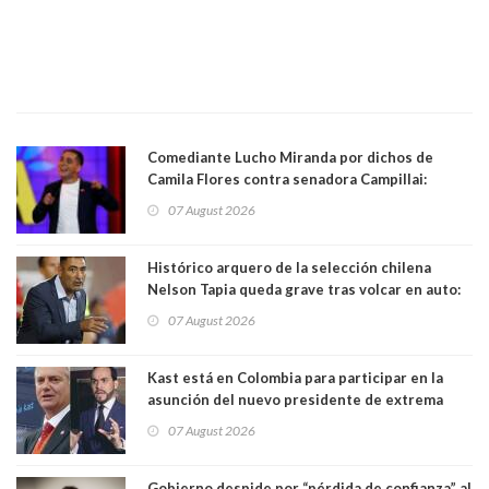
Comediante Lucho Miranda por dichos de
Camila Flores contra senadora Campillai:
"Pensar que todo se consigue por pena es una
07 August 2026
forma de quitar dignidad"
Histórico arquero de la selección chilena
Nelson Tapia queda grave tras volcar en auto:
manejaba en estado de ebriedad
07 August 2026
Kast está en Colombia para participar en la
asunción del nuevo presidente de extrema
derecha Abelardo de la Espriella
07 August 2026
Gobierno despide por “pérdida de confianza” al