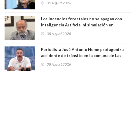
que construye en la Casa Blanca: “No es su
09 August 2026
casa. Y la está destruyendo”
Los incendios forestales no se apagan con
Inteligencia Artificial ni simulación en
computadores. Por Herbert Haltenhoff,
08 August 2026
Magister en Asentamientos Humanos PUC
Periodista José Antonio Neme protagoniza
accidente de tránsito en la comuna de Las
Condes. Queda apercibido ante la fiscalía
08 August 2026