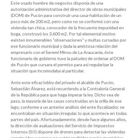
Este osado hombre de negocios disponía de una
autorización administrativa del director de obras municipales
(DOM) de Pucón para construir una casa-habitación de un
poco más de 200 m2, pero como no se conformó con una
vivienda tan chica, conocedor de la frecuente impunidad en
boga, construyó los 3.600 m2. Por tal elemental motivo
existen innumerables "observaciones" y multas cursadas por
ese funcionario municipal y dada la amistosa relación del
empresario con el Seremi Minvu de La Araucanía, éste
funcionario de gobierno tuvo la patudez de ordenar al DOM
de Pucón que cursara el permiso para así regularizar la
situación que incomodaba al particular.
Ante este eficaz lobby del privado el alcalde de Pucón,
Sebastián Álvarez, está recurriendo a la Contraloría General
de la República para que haga imperar la ley. Dicho sea de
paso, la mayoría de las casas construidas en la orilla de ese
lago, conforme a un anterior análisis del ente fiscalizador, se
encontraban en situación irregular, lo que acontece en todas
partes del país. Afortunadamente, desde hace algunos años,
la dirección de avaluaciones del Servicio de Impuestos
Internos (SII) dispone de drones para detectar las viviendas
construidas y aunque no estén recibidas por los municipios,