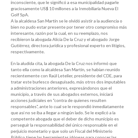
inconsciente, que le significó a esa municipalidad pagarle
graciosamente US$ 10 millones a la Inmobiliaria Nueva El
Golf SpA.
A la alcaldesa San Martín se le olvidó asistir a la audiencia o
bien no pudo estar presente por tener otro compromiso más
interesante, razón por la cual, en su reemplazo, nos
recibieron la abogada Alicia De la Cruz y el abogado Jorge
Gutiérrez, directora jurídica y profesional experto en litigios,
respectivamente.
En la aludida cita, la abogada De la Cruz nos informó que
tanto ella como la alcaldesa San Martín, se habían reunido
recientemente con Raúl Letelier, presidente del CDE, para
tratar este burlesco desaguisado, más otros dos imputables
a administraciones anteriores, expresándonos que el
municipio, a través de sus abogados externos, iniciará
acciones judiciales en "contra de quienes resulten
responsables", ante lo cual se le respondió inmediatamente
que así no se iba a llegar a ningún lado. Se le explicó a la
competente abogada que el deber de dicho municipio es
perseguir la responsabilidad del único responsable en el
perjuicio monetario y que solo un Fiscal del Ministerio
Público tiene las herramientas idóneas para conocer las