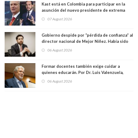
Kast está en Colombia para participar en la
asunción del nuevo presidente de extrema
derecha Abelardo de la Espriella
07 August 2026
Gobierno despide por “pérdida de confianza” al
director nacional de Mejor Niñez. Había sido
elegido por Alta Dirección Pública
06 August 2026
Formar docentes también exige cuidar a
quienes educarán. Por Dr. Luis Valenzuela,
Patricia Bravo Rojas, Francisca Paudif Carcamo,
06 August 2026
Académicos U. Católica Silva Henríquez