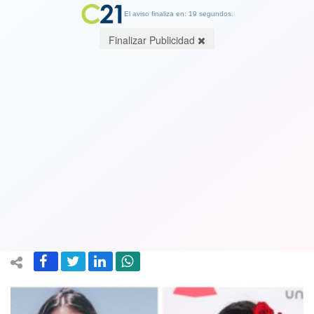
El aviso finaliza en: 19 segundos.
Finalizar Publicidad
La música chilena sigue en lo alto: Mon
Laferte, Paloma Mami y Gepe fueron
nominados a los Premios Grammy
Latinos 2021
28 September 2021