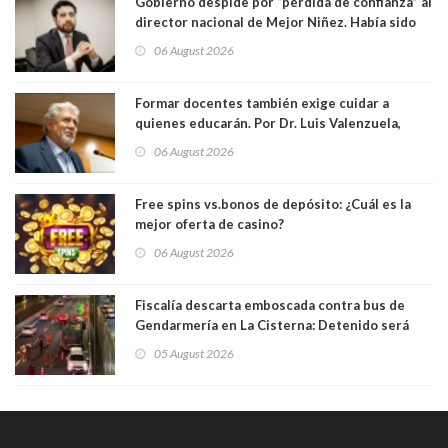
Gobierno despide por “pérdida de confianza” al
director nacional de Mejor Niñez. Había sido
elegido por Alta Dirección Pública
06 August 2026
Formar docentes también exige cuidar a
quienes educarán. Por Dr. Luis Valenzuela,
Patricia Bravo Rojas, Francisca Paudif Carcamo,
06 August 2026
Académicos U. Católica Silva Henríquez
Free spins vs.bonos de depósito: ¿Cuál es la
mejor oferta de casino?
06 August 2026
Fiscalía descarta emboscada contra bus de
Gendarmería en La Cisterna: Detenido será
formalizado por robo
05 August 2026