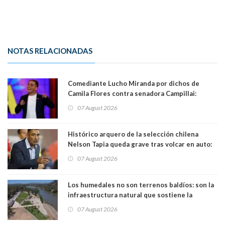
NOTAS RELACIONADAS
Comediante Lucho Miranda por dichos de
Camila Flores contra senadora Campillai:
"Pensar que todo se consigue por pena es una
07 August 2026
forma de quitar dignidad"
Histórico arquero de la selección chilena
Nelson Tapia queda grave tras volcar en auto:
manejaba en estado de ebriedad
07 August 2026
Los humedales no son terrenos baldíos: son la
infraestructura natural que sostiene la
vida. Por Alfredo Peña, Periodista
07 August 2026