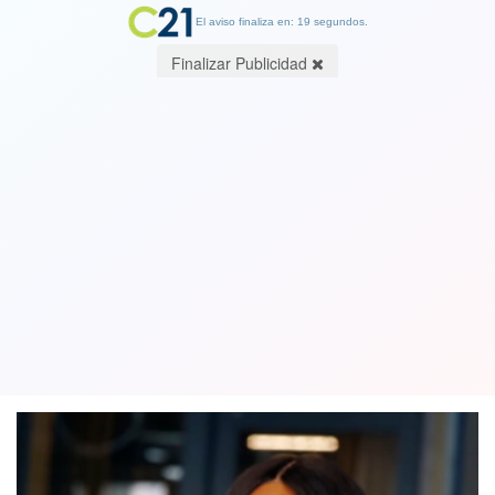
El aviso finaliza en: 19 segundos.
Finalizar Publicidad
La otrora modelo Naomi Campbell
confesó como continúa casi sin comer
para mantener su figura
28 April 2020