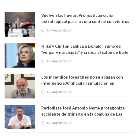
Vuelven las lluvias: Pronostican ciclón
extratropical para la zona central con vientos
de 70 km/h
09 August 2026
Hillary Clinton califica a Donald Trump de
“vulgar y narcisista” y critica el salón de baile
que construye en la Casa Blanca: “No es su
09 August 2026
casa. Y la está destruyendo”
Los incendios forestales no se apagan con
Inteligencia Artificial ni simulación en
computadores. Por Herbert Haltenhoff,
08 August 2026
Magister en Asentamientos Humanos PUC
Periodista José Antonio Neme protagoniza
accidente de tránsito en la comuna de Las
Condes. Queda apercibido ante la fiscalía
08 August 2026