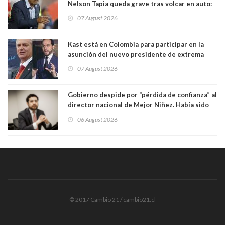
Nelson Tapia queda grave tras volcar en auto:
manejaba en estado de ebriedad
07 August 2026
Kast está en Colombia para participar en la
asunción del nuevo presidente de extrema
derecha Abelardo de la Espriella
07 August 2026
Gobierno despide por “pérdida de confianza” al
director nacional de Mejor Niñez. Había sido
elegido por Alta Dirección Pública
06 August 2026
© 2017 Cambio 21 / cambio21.cl