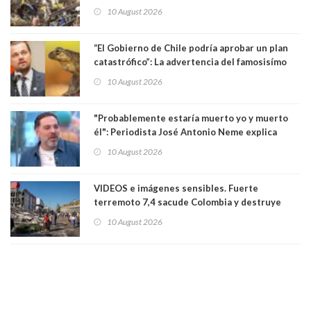
muertos y decenas de edificios destruídos
10 August 2026
“El Gobierno de Chile podría aprobar un plan
catastrófico”: La advertencia del famosisímo
actor Leonardo DiCaprio por proyecto que
10 August 2026
pondría en riesgo a ranita del Pehuenche
"Probablemente estaría muerto yo y muerto
él": Periodista José Antonio Neme explica
como se produjo el accidente donde atropelló
10 August 2026
a motociclista
VIDEOS e imágenes sensibles. Fuerte
terremoto 7,4 sacude Colombia y destruye
edificios: se sintió en Ecuador y Panamá. Aún
10 August 2026
no se conoce el número de víctimas fatales