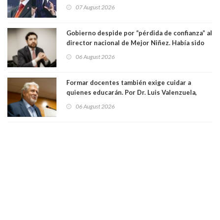
derecha Abelardo de la Espriella
07 August 2026
Gobierno despide por “pérdida de confianza” al
director nacional de Mejor Niñez. Había sido
elegido por Alta Dirección Pública
06 August 2026
Formar docentes también exige cuidar a
quienes educarán. Por Dr. Luis Valenzuela,
Patricia Bravo Rojas, Francisca Paudif Carcamo,
06 August 2026
Académicos U. Católica Silva Henríquez